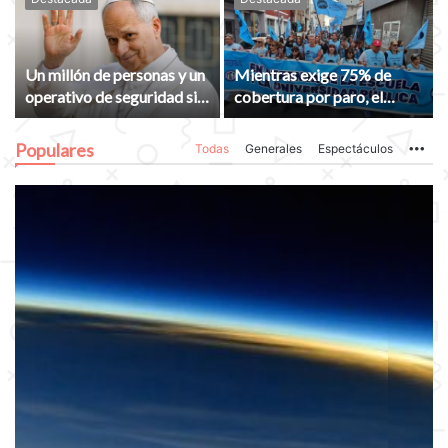
Un millón de personas y un
Mientras exige 75% de
operativo de seguridad sin
cobertura por paro, el
precedentes: la trastienda
Gobierno subejecutó el
de la llegada de León XIV
75% de las metas
Populares
Todas
Generales
Espectáculos
Mo
educativas