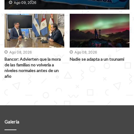
educativas
Ago 09, 2026
Ago 08, 2026
Ago 08, 2026
Bancor: Advierten que la mora
Nadie se adapta a un tsunami
de las familias no volvería a
niveles normales antes de un
año
Galería