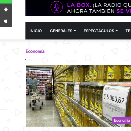
App Android
App iPhone
INICIO
GENERALES
ESPECTÁCULOS
TE
Economía
Economía