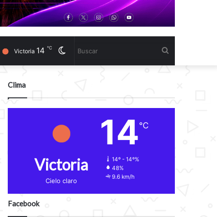
℃
14
Cambiar
Buscar
Victoria
modo
Clima
14
℃
Victoria
14º - 14º%
48%
9.6 km/h
Cielo claro
Facebook