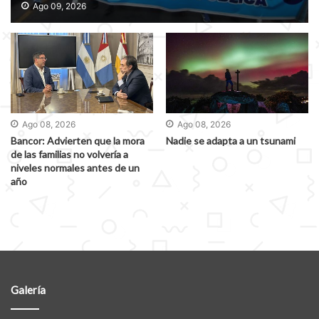
educativas
Ago 09, 2026
Ago 08, 2026
Ago 08, 2026
Bancor: Advierten que la mora
Nadie se adapta a un tsunami
de las familias no volvería a
niveles normales antes de un
año
Galería