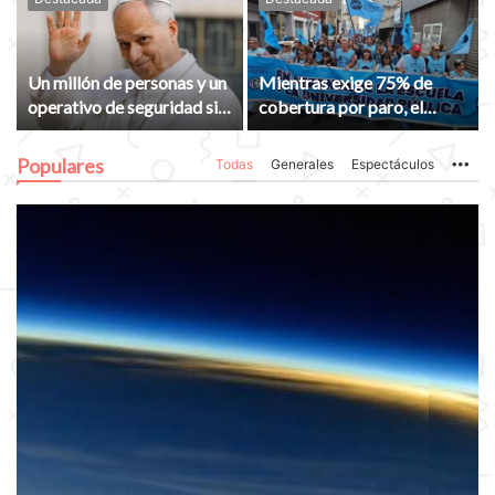
Un millón de personas y un
Mientras exige 75% de
operativo de seguridad sin
cobertura por paro, el
precedentes: la trastienda
Gobierno subejecutó el
de la llegada de León XIV
75% de las metas
Populares
Todas
Generales
Espectáculos
Mo
educativas