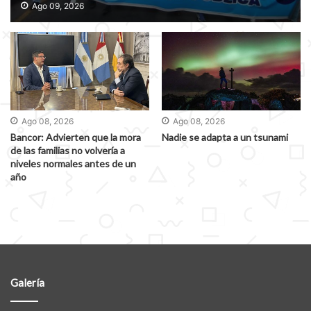
educativas
Ago 09, 2026
Ago 08, 2026
Ago 08, 2026
Bancor: Advierten que la mora
Nadie se adapta a un tsunami
de las familias no volvería a
niveles normales antes de un
año
Galería