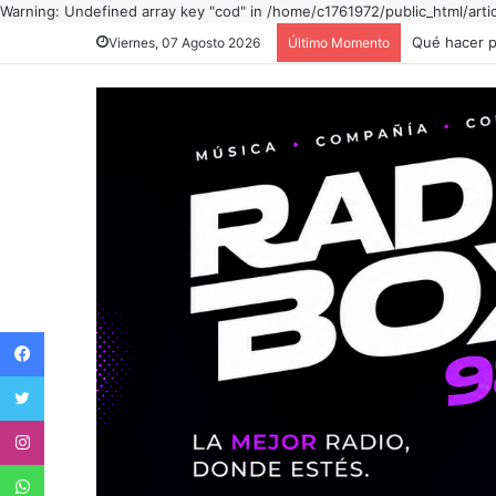
Warning: Undefined array key "cod" in /home/c1761972/public_html/ar
Qué hacer p
Viernes, 07 Agosto 2026
Último Momento
Facebook
Twitter
Instagram
WhatsApp