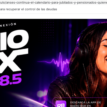
ticulo/anses-continua-el-calendario-para-jubilados-y-pensionados-qui
ara recuperar el control de las deudas