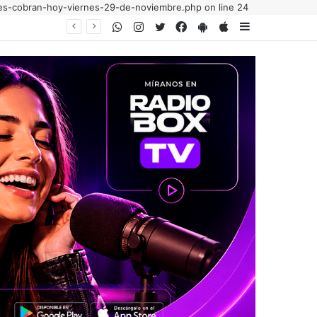
enes-cobran-hoy-viernes-29-de-noviembre.php on line 24
WhatsApp
Instagram
Twitter
Facebook
PlayStore
AppStore
Sidebar