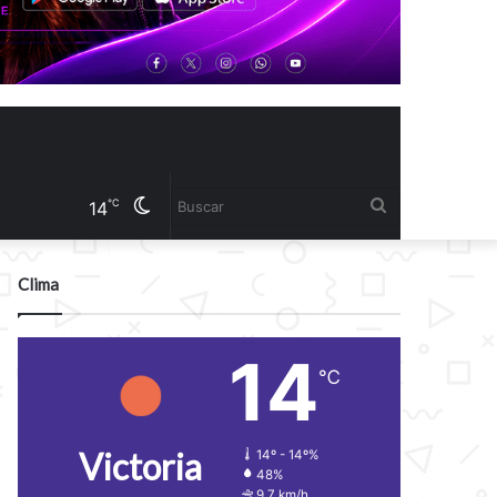
Cambiar
Buscar
℃
14
modo
Clima
14
℃
Victoria
14º - 14º%
48%
9.7 km/h