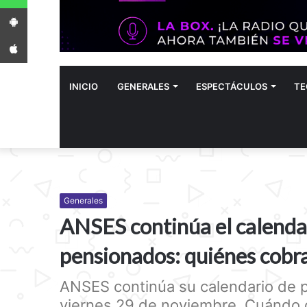
App Android
App iPhone
INICIO
GENERALES
ESPECTÁCULOS
TE
Generales
ANSES continúa el calendar
pensionados: quiénes cobr
ANSES continúa su calendario de p
viernes 29 de noviembre. Cuándo 