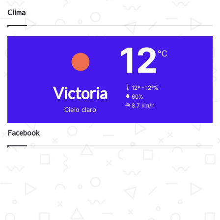
Clima
12
℃
Victoria
12º - 12º%
60%
8.7 km/h
Cielo claro
Facebook