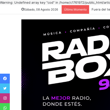
Warning: Undefined array key "cod" in /home/c1761972/public_html/art
Sábado, 08 Agosto 2026
Último Momento
Facebook
Twitter
Instagram
WhatsApp