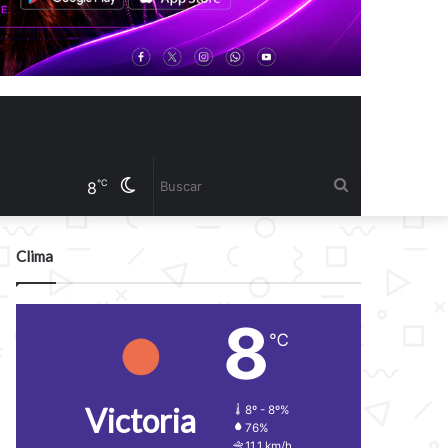
Cambiar
Buscar
℃
8
modo
Clima
8
℃
Victoria
8º - 8º%
76%
11.1 km/h