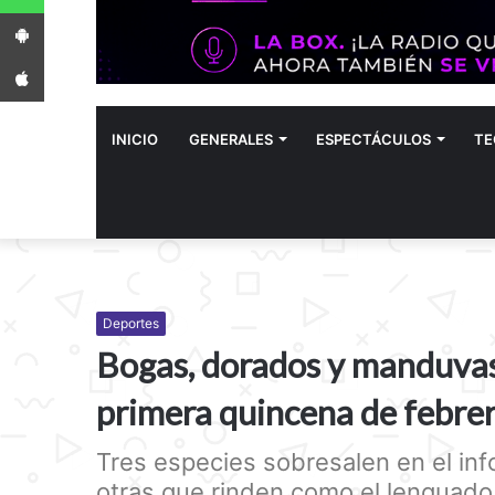
App Android
App iPhone
INICIO
GENERALES
ESPECTÁCULOS
TE
Deportes
Bogas, dorados y manduvas l
primera quincena de febre
Tres especies sobresalen en el in
otras que rinden como el lenguado 