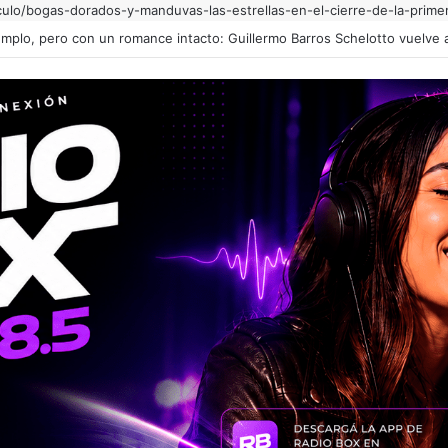
iculo/bogas-dorados-y-manduvas-las-estrellas-en-el-cierre-de-la-prime