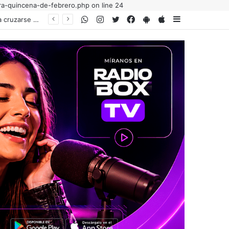
ra-quincena-de-febrero.php on line 24
WhatsApp
Instagram
Twitter
Facebook
PlayStore
AppStore
Sidebar
Fuera del templo, pero con un romance intacto: Guillermo Barros Schelotto vuelve a cruzarse con el hincha de Boca