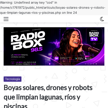
Warning: Undefined array key "cod" in
/home/c1761972/public_html/articulo/boyas-solares-drones-y-robots-
que-limpian-lagunas-rios-y-piscinas.php on line 24
Menu
C
m
Tecnología
Boyas solares, drones y robots
que limpian lagunas, ríos y
piscinas