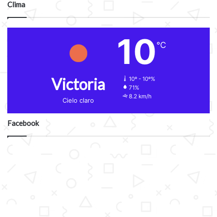
Clima
10
℃
Victoria
10º - 10º%
71%
8.2 km/h
Cielo claro
Facebook