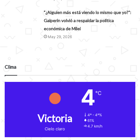
"¿Alguien más está viendo lo mismo que yo?":
Galperin volvió a respaldar la política
económica de Milei
May 29, 2026
Clima
4
℃
Victoria
4º - 4º%
61%
4.7 km/h
Cielo claro