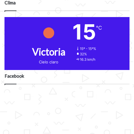
Clima
15
℃
Victoria
15º - 15º%
32%
16.3 km/h
Cielo claro
Facebook