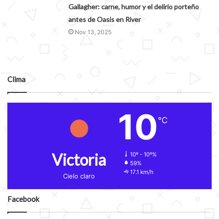
Gallagher: carne, humor y el delirio porteño
antes de Oasis en River
Nov 13, 2025
Clima
10
℃
Victoria
10º - 10º%
59%
17.1 km/h
Cielo claro
Facebook