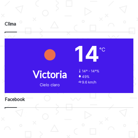
Clima
14
℃
Victoria
14º - 14º%
49%
9.6 km/h
Cielo claro
Facebook