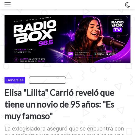
Menu
C
m
Generales
Escuchar artículo
Elisa "Lilita" Carrió reveló que
tiene un novio de 95 años: "Es
muy famoso"
La exlegisladora aseguró que se encuentra con