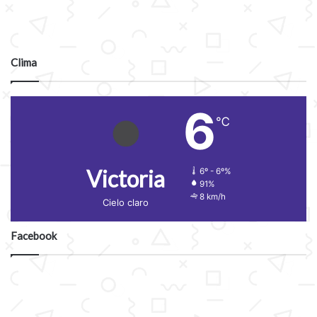
Clima
6
℃
Victoria
6º - 6º%
91%
8 km/h
Cielo claro
Facebook