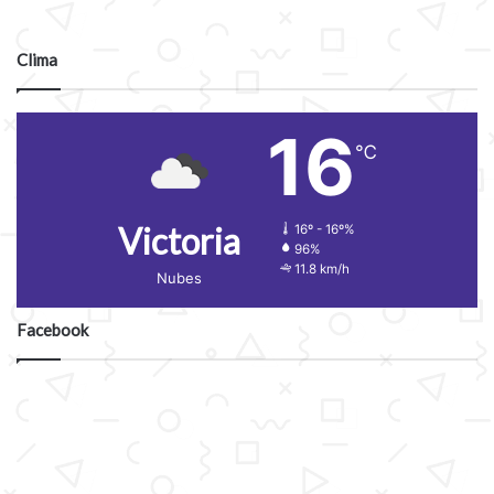
Clima
16
℃
Victoria
16º - 16º%
96%
11.8 km/h
Nubes
Facebook