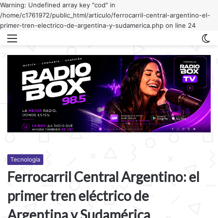
Warning: Undefined array key "cod" in
/home/c1761972/public_html/articulo/ferrocarril-central-argentino-el-
primer-tren-electrico-de-argentina-y-sudamerica.php on line 24
Menu
C
m
Tecnología
Ferrocarril Central Argentino: el
primer tren eléctrico de
Argentina y Sudamérica