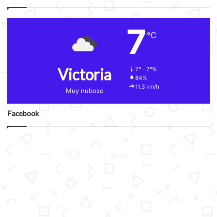
7
℃
Victoria
7º - 7º%
84%
11.3 km/h
Muy nuboso
Facebook