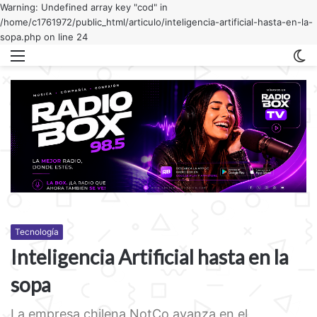
Warning: Undefined array key "cod" in
/home/c1761972/public_html/articulo/inteligencia-artificial-hasta-en-la-
sopa.php on line 24
Menu
C
m
Tecnología
Inteligencia Artificial hasta en la
sopa
La empresa chilena NotCo avanza en el