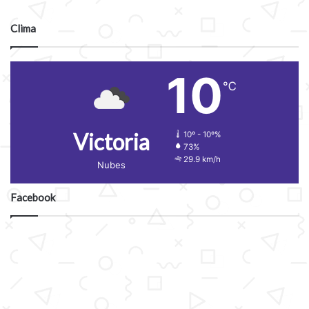
Clima
10
℃
Victoria
10º - 10º%
73%
29.9 km/h
Nubes
Facebook