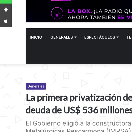
App Android
App iPhone
INICIO
GENERALES
ESPECTÁCULOS
TE
Generales
La primera privatización de
deuda de US$ 536 millone
El Gobierno eligió a la constructor
Metalúrgicas Pescarmona (IMPSA) 