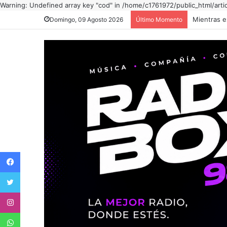
Warning: Undefined array key "cod" in /home/c1761972/public_html/arti
Domingo, 09 Agosto 2026
Último Momento
Facebook
Twitter
Instagram
WhatsApp