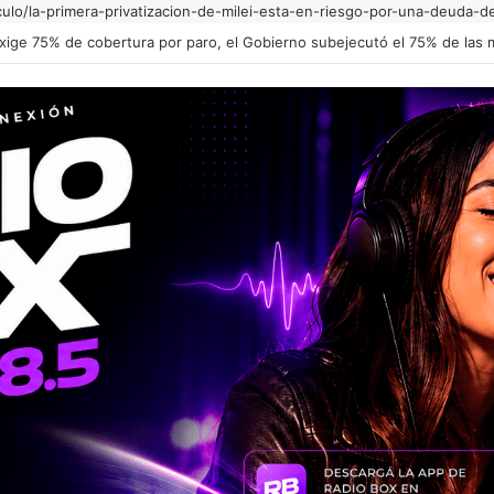
culo/la-primera-privatizacion-de-milei-esta-en-riesgo-por-una-deuda-d