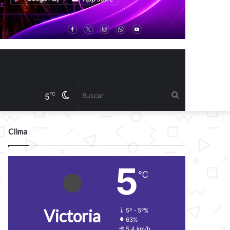
Cambiar
Buscar
℃
5
modo
Clima
5
℃
Victoria
5º - 5º%
63%
5.4 km/h