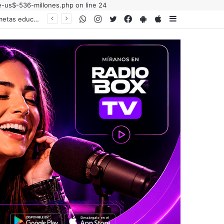
e-us$-536-millones.php on line 24
WhatsApp
Instagram
Twitter
Facebook
PlayStore
AppStore
Sidebar
Mientras exige 75% de cobertura por paro, el Gobierno subejecutó el 75% de las metas educativas