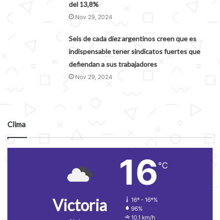
del 13,8%
Nov 29, 2024
Seis de cada diez argentinos creen que es
indispensable tener sindicatos fuertes que
defiendan a sus trabajadores
Nov 29, 2024
Clima
16
℃
Victoria
16º - 16º%
96%
10.1 km/h