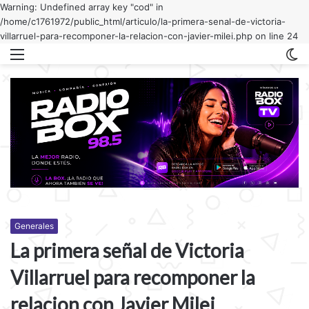
Warning: Undefined array key "cod" in
/home/c1761972/public_html/articulo/la-primera-senal-de-victoria-
villarruel-para-recomponer-la-relacion-con-javier-milei.php on line 24
Menu
C
m
Generales
La primera señal de Victoria
Villarruel para recomponer la
relacion con Javier Milei