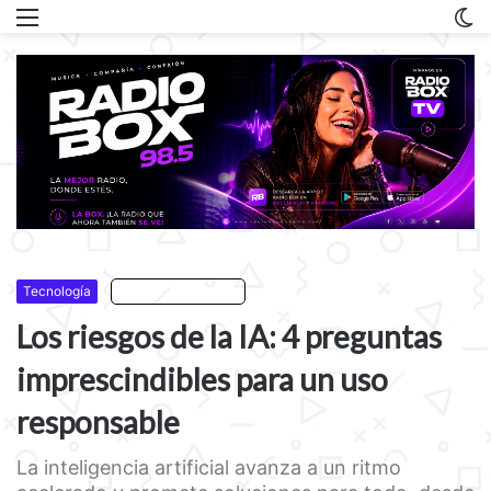
Menu
C
m
Tecnología
Escuchar artículo
Los riesgos de la IA: 4 preguntas
imprescindibles para un uso
responsable
La inteligencia artificial avanza a un ritmo