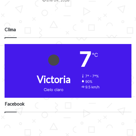
Ene 04, 2026
Clima
7
℃
Victoria
7º - 7º%
90%
9.5 km/h
Cielo claro
Facebook