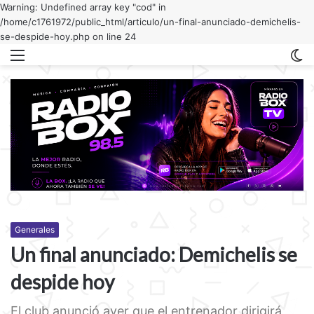
Warning: Undefined array key "cod" in
/home/c1761972/public_html/articulo/un-final-anunciado-demichelis-
se-despide-hoy.php on line 24
Menu
C
m
Generales
Un final anunciado: Demichelis se
despide hoy
El club anunció ayer que el entrenador dirigirá