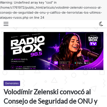
Warning: Undefined array key "cod" in
/home/c1761972/public_html/articulo/volodimir-zelenski-convoco-al-
consejo-de-seguridad-de-onu-y-califico-de-terroristas-los-ultimos-
ataques-rusos.php on line 24
Menu
C
m
Generales
Volodímir Zelenski convocó al
Consejo de Seguridad de ONU y